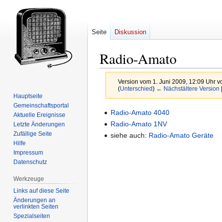
Seite
Diskussion
Radio-Amato
Version vom 1. Juni 2009, 12:09 Uhr 
(
Unterschied
)
← Nächstältere Version
Hauptseite
Gemeinschafts­portal
Zur
Zur
Radio-Amato 4040
Aktuelle Ereignisse
Navigation
Suche
Radio-Amato 1NV
Letzte Änderungen
springen
springen
Zufällige Seite
siehe auch:
Radio-Amato Geräte
Hilfe
Impressum
Datenschutz
Werkzeuge
Links auf diese Seite
Änderungen an
verlinkten Seiten
Spezialseiten