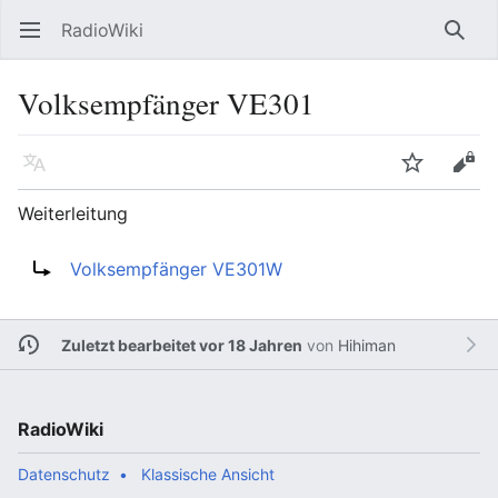
RadioWiki
Hauptmenü öffnen
Such
Volksempfänger VE301
Sprache
Beobachten
Bearbeiten
Weiterleitung
Weiterleitung nach:
Volksempfänger VE301W
Zuletzt bearbeitet vor 18 Jahren
von
Hihiman
RadioWiki
Datenschutz
Klassische Ansicht