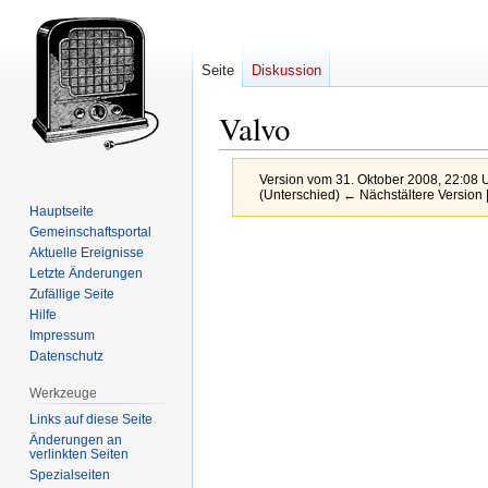
Seite
Diskussion
Valvo
Version vom 31. Oktober 2008, 22:08 
(Unterschied) ← Nächstältere Version |
Hauptseite
Gemeinschafts­portal
Zur
Zur
Aktuelle Ereignisse
Navigation
Suche
Letzte Änderungen
springen
springen
Zufällige Seite
Hilfe
Impressum
Datenschutz
Werkzeuge
Links auf diese Seite
Änderungen an
verlinkten Seiten
Spezialseiten