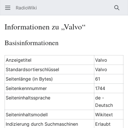
RadioWiki
Hauptmenü öffnen
Such
Informationen zu „Valvo“
Basisinformationen
Anzeigetitel
Valvo
Standardsortierschlüssel
Valvo
Seitenlänge (in Bytes)
61
Seitenkennnummer
1744
Seiteninhaltssprache
de -
Deutsch
Seiteninhaltsmodell
Wikitext
Indizierung durch Suchmaschinen
Erlaubt