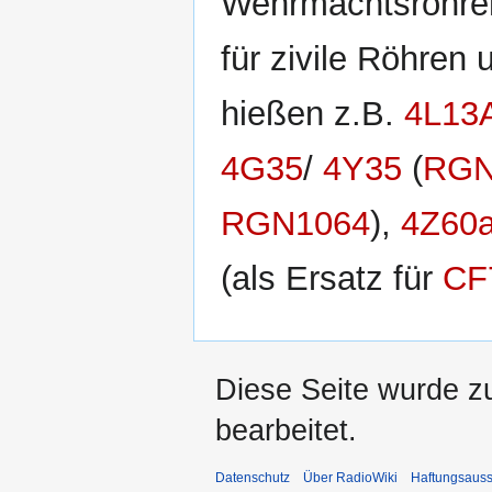
Wehrmachtsröhren
für zivile Röhren
hießen z.B.
4L13
4G35
/
4Y35
(
RGN
RGN1064
),
4Z60
(als Ersatz für
CF
Diese Seite wurde z
bearbeitet.
Datenschutz
Über RadioWiki
Haftungsauss