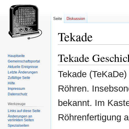
Seite
Diskussion
Tekade
Tekade Geschic
Zur
Zur
Hauptseite
Navigation
Suche
Gemeinschafts­portal
springen
springen
Aktuelle Ereignisse
Tekade (TeKaDe) 
Letzte Änderungen
Zufällige Seite
Hilfe
Röhren. Insebson
Impressum
Datenschutz
bekannt. Im Kaste
Werkzeuge
Links auf diese Seite
Röhrenfertigung a
Änderungen an
verlinkten Seiten
Spezialseiten