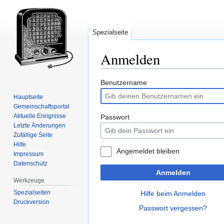
Spezialseite
Anmelden
Zur
Zur
Benutzername
Navigation
Suche
Hauptseite
springen
springen
Gemeinschafts­portal
Aktuelle Ereignisse
Passwort
Letzte Änderungen
Zufällige Seite
Hilfe
Angemeldet bleiben
Impressum
Datenschutz
Anmelden
Werkzeuge
Spezialseiten
Hilfe beim Anmelden
Druckversion
Passwort vergessen?